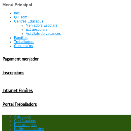
Menú Principal
Inici
Qui som
Centres Educatius
Menjadors Escolars
Extraescolars
Activitats de vacances
Famílies
Treballadors
Contacta'ns
Pagament menjador
Inscripcions
Intranet Famílies
Portal Treballadors
Avis Legal
Certificacions
Descarregues
Politica de cookies