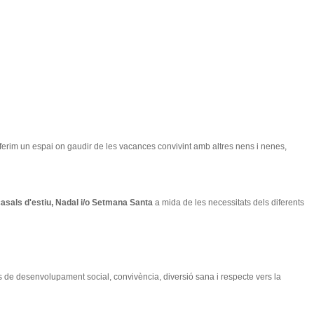
 oferim un espai on gaudir de les vacances convivint amb altres nens i nenes,
asals d'estiu, Nadal i/o Setmana Santa
a mida de les necessitats dels diferents
s de desenvolupament social, convivència, diversió sana i respecte vers la