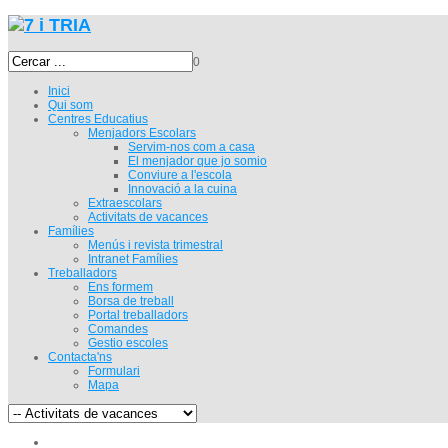
0
Inici
Qui som
Centres Educatius
Menjadors Escolars
Servim-nos com a casa
El menjador que jo somio
Conviure a l'escola
Innovació a la cuina
Extraescolars
Activitats de vacances
Famílies
Menús i revista trimestral
Intranet Famílies
Treballadors
Ens formem
Borsa de treball
Portal treballadors
Comandes
Gestio escoles
Contacta'ns
Formulari
Mapa