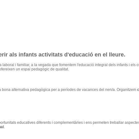
r als infants activitats d'educació en el lleure.
 laboral i familiar, a la vegada que fomentem l'educació integral dels infants i els
ofereixen un espai pedagògic de qualitat.
una bona alternativa pedagògica per a períodes de vacances del nen/a. Organitzem
c
ortunitats educatives diferents i complementàries i ens permeten treballar aspecte
ual
.