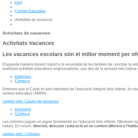
Inici
/
Centres Educatius
/
Activitats de vacances
Activitats de vacances
Activitats Vacances
Les vacances escolars són el millor moment per oferi
D'aquesta manera donem suport a la necessitat de les famílies de conciliar la vida
realitzant activitats educatives engrescadores, que des de la vessant més lúdica 
Imprimeix
Correu-e
Entenem que el Casal és part important de l’educació integral dels infants, és 
centres educatius i AMPAs.
Llegeix més: Casals de vacances
Imprimeix
Correu-e
Les colònies juguen un paper fonamental en l'educació dels infants. Ofereixen op
natura. En resum,
diversió, descans i educació en un context diferent a l'habit
Llegeix més: Colònies