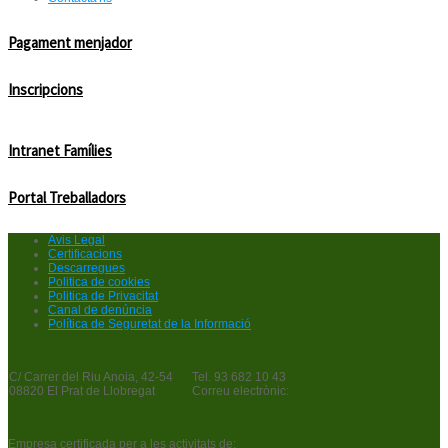
Pagament menjador
Inscripcions
Intranet Famílies
Portal Treballadors
Avis Legal
Certificacions
Descarregues
Politica de cookies
Politica de Privacitat
Canal de denúncia
Política de Seguretat de la Informació
C/ Carrer del Riu Anoia, 42-54
Tel. 93 682 10 43
08820 El Prat de Llobregat
Correu electrònic:
Empresa certificada per a les activitats de: