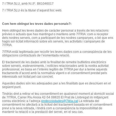
7 I TRIA SLU, amb N.I.F.: B61046017
7 I TRIA SLU és la titular d’aquest lloc web.
Com hem obtingut les teves dades personals?:
Hem obtingut les teves dades de caràcter personal a través de les relacions
prèvies o actuals que has mantingut o mantens amb 7ITRIA: com a receptor
dels nostres serveis, com a participant de les nostres campanyes, o bé que ens
hagis sol·licitat informació sobre els serveis, les activitats i campanyes de
7ITRIA.
7ITRIA està legitimada per recollir les teves dades com a conseqüència de les
obligacions contractuals de l’esmentada relació.
El tractament de les dades amb la finalitat de remetre butlletins electrònics
sobre serveis, esdeveniments, i notícies relacionades amb la nostra activitat
professional, es basa en l’interès legítim de 7ITRIA per dur a terme aquests
tractaments d’acord amb la normativa vigent o el consentiment prestat pels
interessats sol·licitat pel cas concret.
Aquestes dades són les adequades per a les finalitats que es descriuen en el
següent punt.
Tindràs dret a retirar el teu consentiment en qualsevol moment al domicili social
de 7ITRIA, Carrer Riu Anoia 42-54 08820 El Prat de Llobregat i/o mitjançant
correu electrònic a l’adreça
protecciodades@7itria.cat
La retirada del
consentiment no afectarà a la licitud del tractament basada en el consentiment
previ a la seva retirada, i tindrà com a conseqüència la impossibilitat de
mantenir la relació o la prestació del servei, en el seu cas.