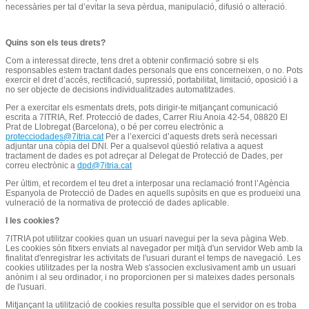
necessàries per tal d’evitar la seva pèrdua, manipulació, difusió o alteració.
Quins son els teus drets?
Com a interessat directe, tens dret a obtenir confirmació sobre si els
responsables estem tractant dades personals que ens concerneixen, o no. Pots
exercir el dret d’accés, rectificació, supressió, portabilitat, limitació, oposició i a
no ser objecte de decisions individualitzades automatitzades.
Per a exercitar els esmentats drets, pots dirigir-te mitjançant comunicació
escrita a 7ITRIA, Ref. Protecció de dades, Carrer Riu Anoia 42-54, 08820 El
Prat de Llobregat (Barcelona), o bé per correu electrònic a
protecciodades@7itria.cat
Per a l’exercici d’aquests drets serà necessari
adjuntar una còpia del DNI. Per a qualsevol qüestió relativa a aquest
tractament de dades es pot adreçar al Delegat de Protecció de Dades, per
correu electrònic a
dpd@7itria.cat
Per últim, et recordem el teu dret a interposar una reclamació front l’Agència
Espanyola de Protecció de Dades en aquells supòsits en que es produeixi una
vulneració de la normativa de protecció de dades aplicable.
I les cookies?
7ITRIA pot utilitzar cookies quan un usuari navegui per la seva pàgina Web.
Les cookies són fitxers enviats al navegador per mitjà d'un servidor Web amb la
finalitat d'enregistrar les activitats de l'usuari durant el temps de navegació. Les
cookies utilitzades per la nostra Web s'associen exclusivament amb un usuari
anònim i al seu ordinador, i no proporcionen per si mateixes dades personals
de l'usuari.
Mitjançant la utilització de cookies resulta possible que el servidor on es troba