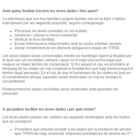
Amb quina finalitat tractem les teves dades i fins quan?
La informació que ens has facilitat o puguis facilitar-nos en el futur s’utilitza
estrictament per als següents propòsits, segons correspongui:
Processar les teves consultes i/o sol·licituds;
Gestionar i valorar el servei contractat;
Verificar la teva identitat;
Enviar informacions relacionades amb la nostra activitat i serveis.
Donar compliment de les diferents obligacions legals de 7ITRIA.
Les seves dades seran conservades mentre es mantingui vigent la finalitat per
la qual van ser recollides, sempre i quan no hi hagi una norma legal que
exigeixi un major termini de conservació. Si fos aquest el cas, es procedirà al
bloqueig de les dades un cop complida la finalitat fins que hagi transcorregut el
termini legal preceptiu. En el cas de que el tractament de les dades es basi en
el consentiment atorgat, aquestes seran eliminades un cop es revoqui el
consentiment.
Posteriorment les dades recollides seran destruïdes amb garanties de
privacitat.
A qui podem facilitar les teves dades i per quin motiu?
Les teves dades podran ser cedides als següents destinataris amb els motius
que es consignen:
Proveïdors que precisin accedir a les dades per la prestació de serveis
que 7ITRIA els hagi contractat: empreses prestadores de serveis de IT i