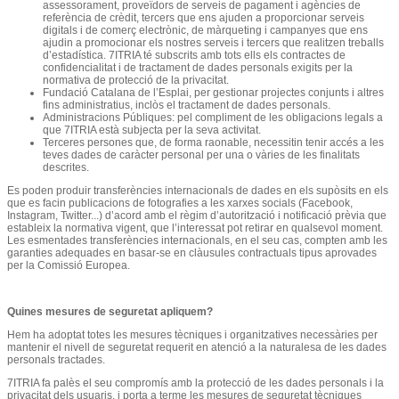
assessorament, proveïdors de serveis de pagament i agències de
referència de crèdit, tercers que ens ajuden a proporcionar serveis
digitals i de comerç electrònic, de màrqueting i campanyes que ens
ajudin a promocionar els nostres serveis i tercers que realitzen treballs
d’estadística. 7ITRIA té subscrits amb tots ells els contractes de
confidencialitat i de tractament de dades personals exigits per la
normativa de protecció de la privacitat.
Fundació Catalana de l’Esplai, per gestionar projectes conjunts i altres
fins administratius, inclòs el tractament de dades personals.
Administracions Públiques: pel compliment de les obligacions legals a
que 7ITRIA està subjecta per la seva activitat.
Terceres persones que, de forma raonable, necessitin tenir accés a les
teves dades de caràcter personal per una o vàries de les finalitats
descrites.
Es poden produir transferències internacionals de dades en els supòsits en els
que es facin publicacions de fotografies a les xarxes socials (Facebook,
Instagram, Twitter...) d’acord amb el règim d’autorització i notificació prèvia que
estableix la normativa vigent, que l’interessat pot retirar en qualsevol moment.
Les esmentades transferències internacionals, en el seu cas, compten amb les
garanties adequades en basar-se en clàusules contractuals tipus aprovades
per la Comissió Europea.
Quines mesures de seguretat apliquem?
Hem ha adoptat totes les mesures tècniques i organitzatives necessàries per
mantenir el nivell de seguretat requerit en atenció a la naturalesa de les dades
personals tractades.
7ITRIA fa palès el seu compromís amb la protecció de les dades personals i la
privacitat dels usuaris, i porta a terme les mesures de seguretat tècniques