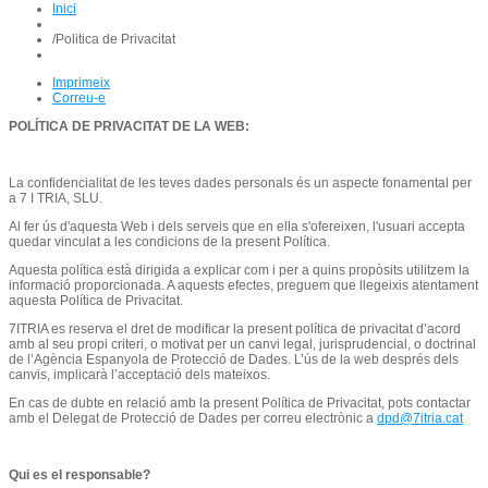
Inici
/
Politica de Privacitat
Imprimeix
Correu-e
POLÍTICA DE PRIVACITAT DE LA WEB:
La confidencialitat de les teves dades personals és un aspecte fonamental per
a 7 I TRIA, SLU.
Al fer ús d'aquesta Web i dels serveis que en ella s'ofereixen, l'usuari accepta
quedar vinculat a les condicions de la present Política.
Aquesta política està dirigida a explicar com i per a quins propòsits utilitzem la
informació proporcionada. A aquests efectes, preguem que llegeixis atentament
aquesta Política de Privacitat.
7ITRIA es reserva el dret de modificar la present política de privacitat d’acord
amb al seu propi criteri, o motivat per un canvi legal, jurisprudencial, o doctrinal
de l’Agència Espanyola de Protecció de Dades. L’ús de la web després dels
canvis, implicarà l’acceptació dels mateixos.
En cas de dubte en relació amb la present Política de Privacitat, pots contactar
amb el Delegat de Protecció de Dades per correu electrònic a
dpd@7itria.cat
Qui es el responsable?