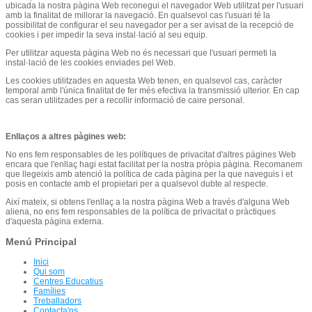
ubicada la nostra pàgina Web reconegui el navegador Web utilitzat per l'usuari
amb la finalitat de millorar la navegació. En qualsevol cas l'usuari té la
possibilitat de configurar el seu navegador per a ser avisat de la recepció de
cookies i per impedir la seva instal·lació al seu equip.
Per utilitzar aquesta pàgina Web no és necessari que l'usuari permeti la
instal·lació de les cookies enviades pel Web.
Les cookies utilitzades en aquesta Web tenen, en qualsevol cas, caràcter
temporal amb l'única finalitat de fer més efectiva la transmissió ulterior. En cap
cas seran utilitzades per a recollir informació de caire personal.
Enllaços a altres pàgines web:
No ens fem responsables de les polítiques de privacitat d'altres pàgines Web
encara que l'enllaç hagi estat facilitat per la nostra pròpia pàgina. Recomanem
que llegeixis amb atenció la política de cada pàgina per la que naveguis i et
posis en contacte amb el propietari per a qualsevol dubte al respecte.
Així mateix, si obtens l'enllaç a la nostra pàgina Web a través d'alguna Web
aliena, no ens fem responsables de la política de privacitat o pràctiques
d'aquesta pàgina externa.
Menú Principal
Inici
Qui som
Centres Educatius
Famílies
Treballadors
Contacta'ns