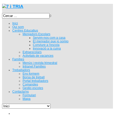
0
Inici
Qui som
Centres Educatius
Menjadors Escolars
Servim-nos com a casa
El menjador que jo somio
Conviure a l'escola
Innovació a la cuina
Extraescolars
Activitats de vacances
Famílies
Menús i revista trimestral
Intranet Famílies
Treballadors
Ens formem
Borsa de treball
Portal treballadors
Comandes
Gestio escoles
Contacta'ns
Formulari
Mapa