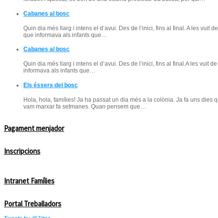
Cabanes al bosc
Quin dia més llarg i intens el d’avui. Des de l’inici, fins al final. A les vuit
que informava als infants que…
Cabanes al bosc
Quin dia més llarg i intens el d’avui. Des de l’inici, fins al final.A les vuit
informava als infants que…
Els éssers del bosc
Hola, hola, famílies! Ja ha passat un dia més a la colònia. Ja fa uns die
vam marxar fa setmanes. Quan pensem que…
Pagament menjador
Inscripcions
Intranet Famílies
Portal Treballadors