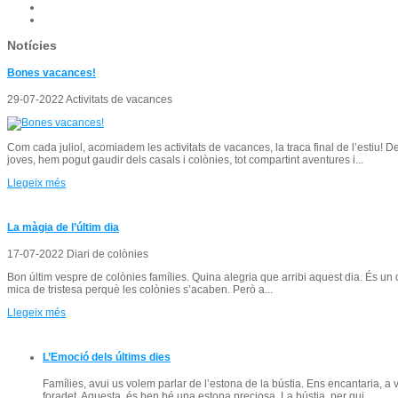
Notícies
Bones vacances!
29-07-2022 Activitats de vacances
Com cada juliol, acomiadem les activitats de vacances, la traca final de l’estiu! D
joves, hem pogut gaudir dels casals i colònies, tot compartint aventures i...
Llegeix més
La màgia de l’últim dia
17-07-2022 Diari de colònies
Bon últim vespre de colònies famílies. Quina alegria que arribi aquest dia. És un
mica de tristesa perquè les colònies s’acaben. Però a...
Llegeix més
L’Emoció dels últims dies
Famílies, avui us volem parlar de l’estona de la bústia. Ens encantaria, 
foradet. Aquesta, és ben bé una estona preciosa. La bústia, per qui…