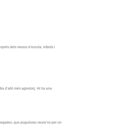
esprés dels mesos d’escola, infants i
 dia d’allò més agredolç. Hi ha una
a vegades, que poguéssiu veure’ns per un