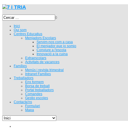
0
Inici
Qui som
Centres Educatius
Menjadors Escolars
Servim-nos com a casa
El menjador que jo somio
Conviure a l'escola
Innovació a la cuina
Extraescolars
Activitats de vacances
Famílies
Menús i revista trimestral
Intranet Famílies
Treballadors
Ens formem
Borsa de treball
Portal treballadors
Comandes
Gestio escoles
Contacta'ns
Formulari
Mapa