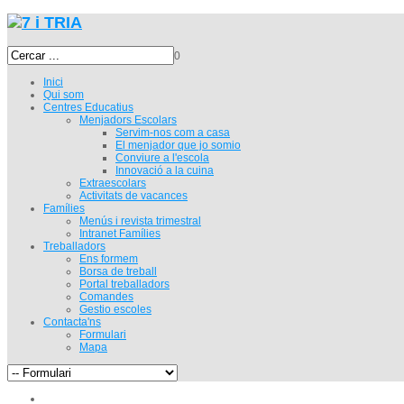
0
Inici
Qui som
Centres Educatius
Menjadors Escolars
Servim-nos com a casa
El menjador que jo somio
Conviure a l'escola
Innovació a la cuina
Extraescolars
Activitats de vacances
Famílies
Menús i revista trimestral
Intranet Famílies
Treballadors
Ens formem
Borsa de treball
Portal treballadors
Comandes
Gestio escoles
Contacta'ns
Formulari
Mapa