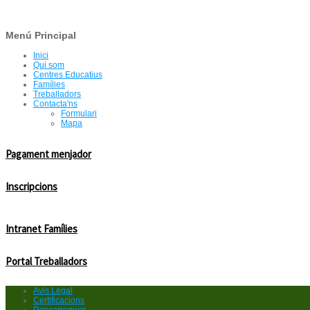
Menú Principal
Inici
Qui som
Centres Educatius
Famílies
Treballadors
Contacta'ns
Formulari
Mapa
Pagament menjador
Inscripcions
Intranet Famílies
Portal Treballadors
Avis Legal
Certificacions