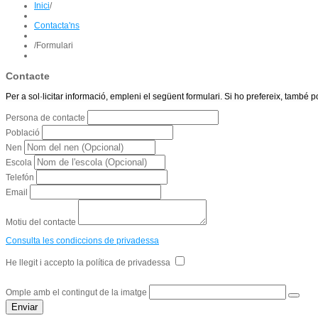
Inici
/
Contacta'ns
/
Formulari
Contacte
Per a sol·licitar informació, empleni el següent formulari. Si ho prefereix, també 
Persona de contacte
Població
Nen
Escola
Telefón
Email
Motiu del contacte
Consulta les condiccions de privadessa
He llegit i accepto la política de privadessa
Omple amb el contingut de la imatge
Enviar