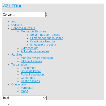
0
Inici
Qui som
Centres Educatius
Menjadors Escolars
Servim-nos com a casa
El menjador que jo somio
Conviure a l'escola
Innovació a la cuina
Extraescolars
Activitats de vacances
Famílies
Menús i revista trimestral
Intranet Famílies
Treballadors
Ens formem
Borsa de treball
Portal treballadors
Comandes
Gestio escoles
Contacta'ns
Formulari
Mapa