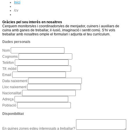
Inici
/
cv
Gràcies pel seu interès en nosaltres
Cerquem monitors/es i coordinadors/es de menjador, cuiners i auxiliars de
cuina amb ganes de treballar, il·lusió, imaginació i sentit comú. S’hi vols
treballar amb nosaltres omple el formulari i adjunta el teu currículum.
Dades personals
Nom
Cognoms
Telèfon
Tlf. mòbil
Email
Data naixement
Lloc naixement
Nacionalitat
Adreça
Població
Disponibilitat
En quines zones esteu interessats a treballar?