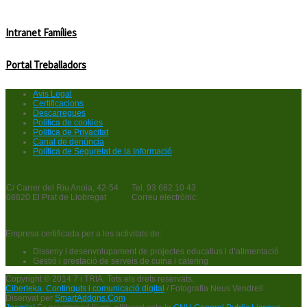
Intranet Famílies
Portal Treballadors
Avis Legal
Certificacions
Descarregues
Politica de cookies
Politica de Privacitat
Canal de denúncia
Política de Seguretat de la Informació
C/ Carrer del Riu Anoia, 42-54
Tel. 93 682 10 43
08820 El Prat de Llobregat
Correu electrònic:
Empresa certificada per a les activitats de:
Disseny i desenvolupament de projectes educatius i d’alimentació
Gestió i prestació de serveis de cuina i càtering
Copyright © 2014 7 i TRIA. Tots els drets reservats.
Ciberteka. Continguts i comunicació digital
/ Fotografia Neus Vendrell
Disenyat per
SmartAddons.Com