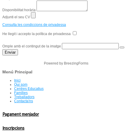
Disponibilitat horària
Adjunti el seu CV
Consulta les condiccions de privadessa
He llegit i accepto la política de privadessa
Omple amb el contingut de la imatge
Enviar
Powered by BreezingForms
Menú Principal
Inici
Qui som
Centres Educatius
Famílies
Treballadors
Contacta'ns
Pagament menjador
Inscripcions