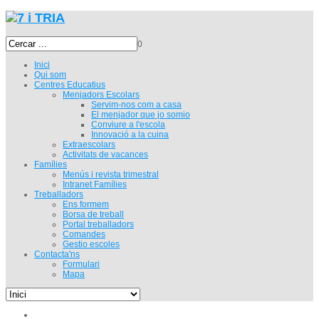
0
Inici
Qui som
Centres Educatius
Menjadors Escolars
Servim-nos com a casa
El menjador que jo somio
Conviure a l'escola
Innovació a la cuina
Extraescolars
Activitats de vacances
Famílies
Menús i revista trimestral
Intranet Famílies
Treballadors
Ens formem
Borsa de treball
Portal treballadors
Comandes
Gestio escoles
Contacta'ns
Formulari
Mapa