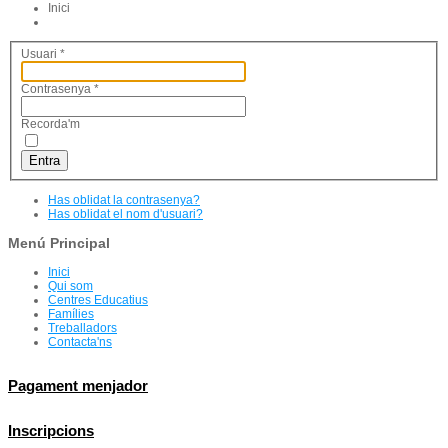
Inici
Usuari
*
Contrasenya
*
Recorda'm
Entra
Has oblidat la contrasenya?
Has oblidat el nom d'usuari?
Menú Principal
Inici
Qui som
Centres Educatius
Famílies
Treballadors
Contacta'ns
Pagament menjador
Inscripcions