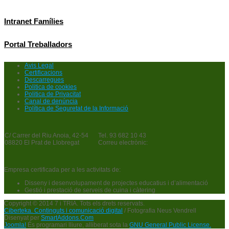
Intranet Famílies
Portal Treballadors
Avis Legal
Certificacions
Descarregues
Politica de cookies
Politica de Privacitat
Canal de denúncia
Política de Seguretat de la Informació
C/ Carrer del Riu Anoia, 42-54
Tel. 93 682 10 43
08820 El Prat de Llobregat
Correu electrònic:
Empresa certificada per a les activitats de:
Disseny i desenvolupament de projectes educatius i d’alimentació
Gestió i prestació de serveis de cuina i càtering
Copyright © 2014 7 i TRIA. Tots els drets reservats.
Ciberteka. Continguts i comunicació digital
/ Fotografia Neus Vendrell
Disenyat per
SmartAddons.Com
Joomla!
És programari lliure, alliberat sota la
GNU General Public License.